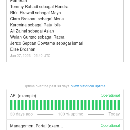
Pemeran
Temmy Rahadi sebagai Hendra
Ririn Ekawati sebagai Maya
Ciara Brosnan sebagai Alena
Karenina sebagai Ratu Iblis
Ali Zainal sebagai Aslan
Wulan Guritno sebagai Ratna
Jerico Septian Gowtama sebagai Ismail
Elise Brosnan
Jan
27
,
2023
-
05:40
UTC
Uptime over the past
30
days.
View historical uptime.
Operational
API (example)
30
days ago
100
% uptime
Today
Operational
Management Portal (example)